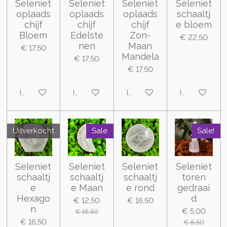
Seleniet
Seleniet
Seleniet
Seleniet
oplaads
oplaads
oplaads
schaaltj
chijf
chijf
chijf
e bloem
Bloem
Edelste
Zon-
€ 22,50
nen
Maan
€ 17,50
Mandela
€ 17,50
€ 17,50
In winkelwagen
In winkelwagen
In winkelwagen
In winkelwa
Uitverkocht
Sale
Sale!
Seleniet
Seleniet
Seleniet
Seleniet
schaaltj
schaaltj
schaaltj
toren
e
e Maan
e rond
gedraai
Hexago
d
€ 12,50
€ 16,50
n
€ 5,00
€ 16,50
€ 16,50
€ 8,50