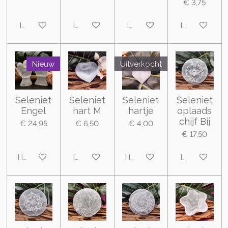
€ 3,75
In winkelwagen
In winkelwagen
In winkelwagen
In winkelwa
Nieuw
Uitverkocht
Seleniet
Seleniet
Seleniet
Seleniet
Engel
hart M
hartje
oplaads
chijf Bij
€ 24,95
€ 6,50
€ 4,00
€ 17,50
Houd mij op de hoogte
In winkelwagen
Houd mij op de hoogte
In winkelwa