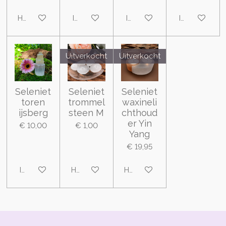
Houd mij op de hoogte
In winkelwagen
In winkelwagen
In winkelwa
Uitverkocht
Uitverkocht
Seleniet
Seleniet
Seleniet
toren
trommel
waxineli
ijsberg
steen M
chthoud
er Yin
€ 10,00
€ 1,00
Yang
€ 19,95
In winkelwagen
Houd mij op de hoogte
Houd mij op de hoogte