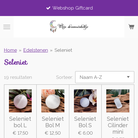
Ga
Webshop Giftcard
direct
naar
de
hoofdinhoud
Home
»
Edelstenen
»
Seleniet
Seleniet
19 resultaten
Sorteer:
Seleniet
Seleniet
Seleniet
Seleniet
bol L
Bol M
Bol S
Cilinder
mini
€ 17,50
€ 12,50
€ 6,00