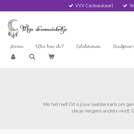
VVV Cadeaukaart
W
Ga
direct
naar
de
hoofdinhoud
Home
Wie ben ik?
Edelstenen
Sculptur
Mis het niet! Dit is jouw laatste kans om 
die je nergens anders vindt. 