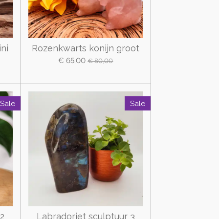
ni
Rozenkwarts konijn groot
€ 65,00
€ 80,00
Sale
Sale
 2
Labradoriet sculptuur 3