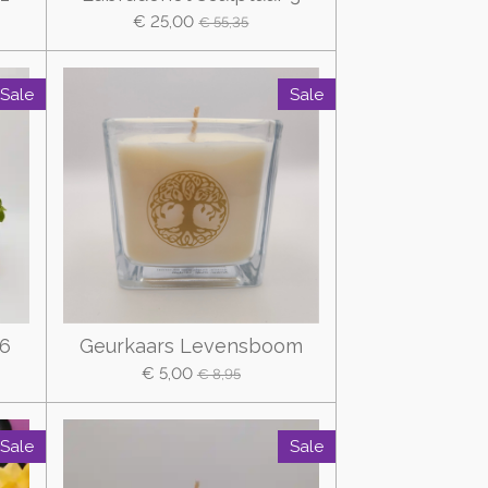
€ 25,00
€ 55,35
Sale
Sale
 6
Geurkaars Levensboom
€ 5,00
€ 8,95
Sale
Sale