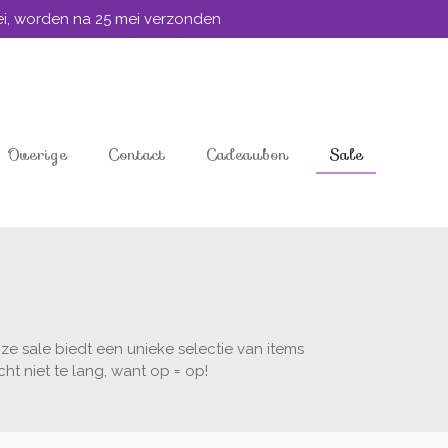
mei, worden na 25 mei verzonden
Overige
Contact
Cadeaubon
Sale
ze sale biedt een unieke selectie van items
ht niet te lang, want op = op!