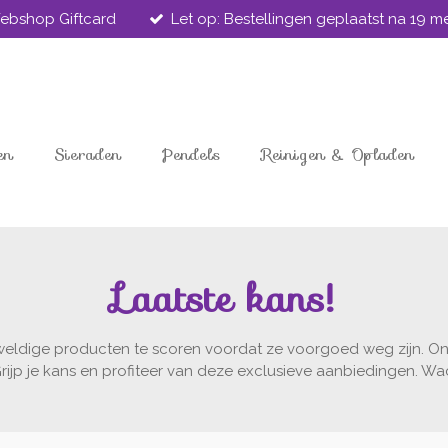
ebshop Giftcard
Let op: Bestellingen geplaatst na 19 
en
Sieraden
Pendels
Reinigen & Opladen
Laatste kans!
geweldige producten te scoren voordat ze voorgoed weg zijn. On
Grijp je kans en profiteer van deze exclusieve aanbiedingen. Wac