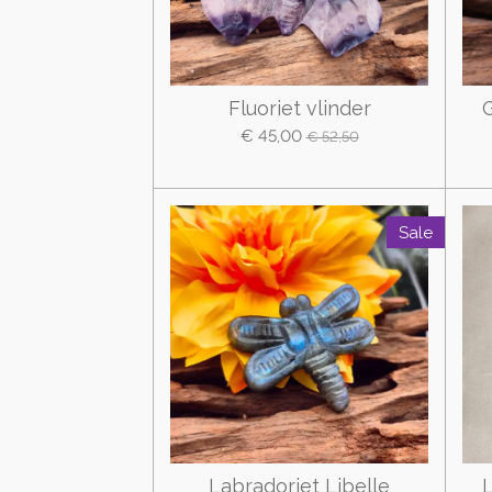
Fluoriet vlinder
G
€ 45,00
€ 52,50
Sale
Labradoriet Libelle