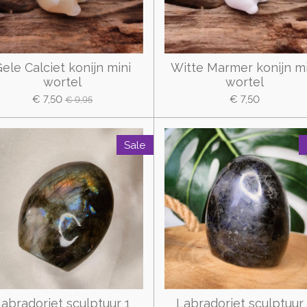
ele Calciet konijn mini
Witte Marmer konijn mi
wortel
wortel
€ 7,50
€ 7,50
€ 9,95
Sale
Labradoriet sculptuur 1
Labradoriet sculptuur