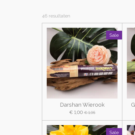
46 resultaten
Sale
Darshan Wierook
G
€ 1,00
€ 1,95
Sale