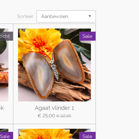
Sorteer:
kocht
Sale
ok
Agaat vlinder 1
€ 25,00
€ 32,95
Sale
Sale