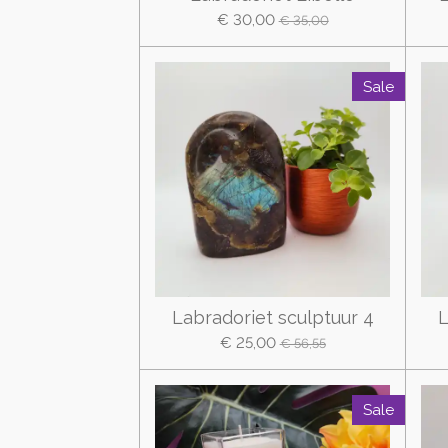
€ 30,00
€ 35,00
Sale
Labradoriet sculptuur 4
L
€ 25,00
€ 56,55
Sale