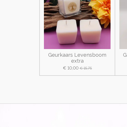
Geurkaars Levensboom
G
extra
€ 10,00
€ 15,75