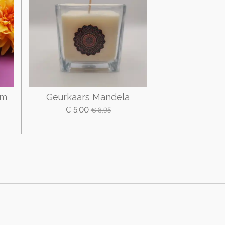
em
Geurkaars Mandela
€ 5,00
€ 8,95