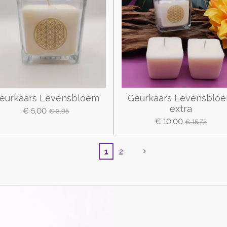
eurkaars Levensbloem
Geurkaars Levensblo
extra
€ 5,00
€ 8,95
€ 10,00
€ 15,75
1
2