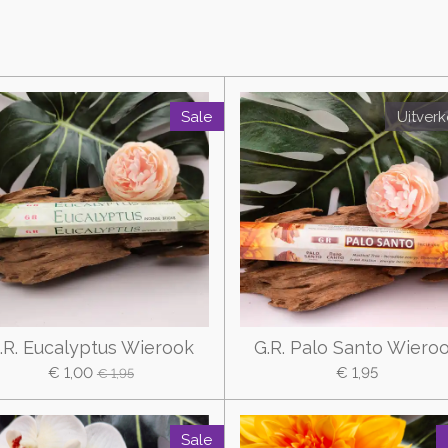
Sale
Uitver
.R. Eucalyptus Wierook
G.R. Palo Santo Wiero
€ 1,00
€ 1,95
€ 1,95
Sale