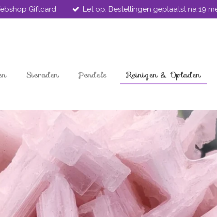
ebshop Giftcard
Let op: Bestellingen geplaatst na 19 
en
Sieraden
Pendels
Reinigen & Opladen