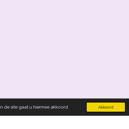
n de site gaat u hiermee akkoord.
Akkoord
Powered by
JouwWeb