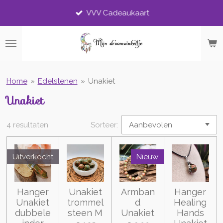
Ga
VVV Cadeaukaart
direct
naar
de
hoofdinhoud
Home
»
Edelstenen
»
Unakiet
Unakiet
4 resultaten
Sorteer:
Uitverkocht
Nieuw
Hanger
Unakiet
Armban
Hanger
Unakiet
trommel
d
Healing
dubbele
steen M
Unakiet
Hands