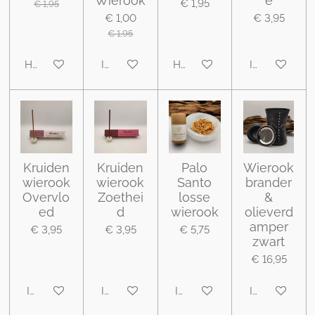
Wierook
e
€ 1,95
€ 1,95
€ 1,00
€ 3,95
€ 1,95
Houd mij op de hoogte
In winkelwagen
Houd mij op de hoogte
In winkelwa
Kruiden
Kruiden
Palo
Wierook
wierook
wierook
Santo
brander
Overvlo
Zoethei
losse
&
ed
d
wierook
olieverd
amper
€ 3,95
€ 3,95
€ 5,75
zwart
€ 16,95
In winkelwagen
In winkelwagen
In winkelwagen
In winkelwa