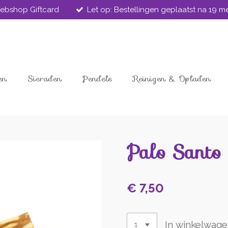
ebshop Giftcard
Let op: Bestellingen geplaatst na 19 
en
Sieraden
Pendels
Reinigen & Opladen
Palo Santo
€ 7,50
In winkelwag