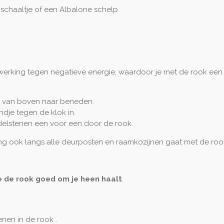
 schaaltje of een Albalone schelp
rking tegen negatieve energie, waardoor je met de rook een f
an van boven naar beneden.
ndje tegen de klok in.
edelstenen een voor een door de rook.
niging ook langs alle deurposten en raamkozijnen gaat met de roo
 je de rook goed om je heen haalt
.
nen in de rook .