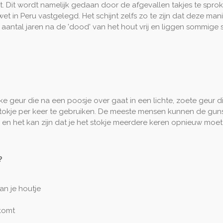
t. Dit wordt namelijk gedaan door de afgevallen takjes te spr
e wet in Peru vastgelegd. Het schijnt zelfs zo te zijn dat deze 
ntal jaren na de 'dood' van het hout vrij en liggen sommige stok
ke geur die na een poosje over gaat in een lichte, zoete geur di
okje per keer te gebruiken. De meeste mensen kunnen de gunsti
k en het kan zijn dat je het stokje meerdere keren opnieuw moe
?
an je houtje
jkomt