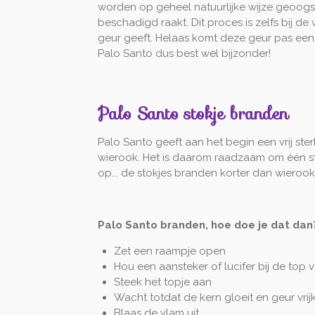
worden op geheel natuurlijke wijze geoogs
beschadigd raakt. Dit proces is zelfs bij d
geur geeft. Helaas komt deze geur pas een aa
Palo Santo dus best wel bijzonder!
Palo Santo stokje branden
Palo Santo geeft aan het begin een vrij ster
wierook. Het is daarom raadzaam om één st
op... de stokjes branden korter dan wieroo
Palo Santo branden, hoe doe je dat dan
Zet een raampje open
Hou een aansteker of lucifer bij de top v
Steek het topje aan
Wacht totdat de kern gloeit en geur vri
Blaas de vlam uit