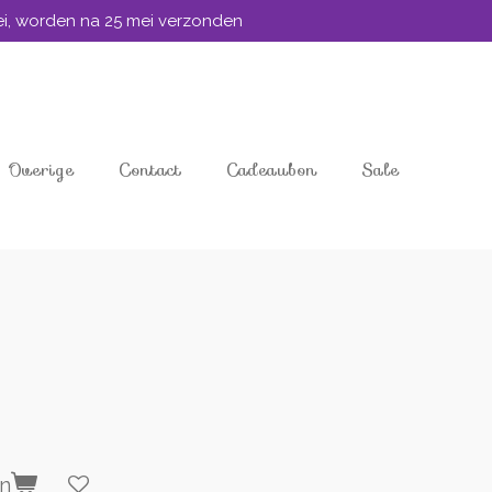
mei, worden na 25 mei verzonden
Overige
Contact
Cadeaubon
Sale
en