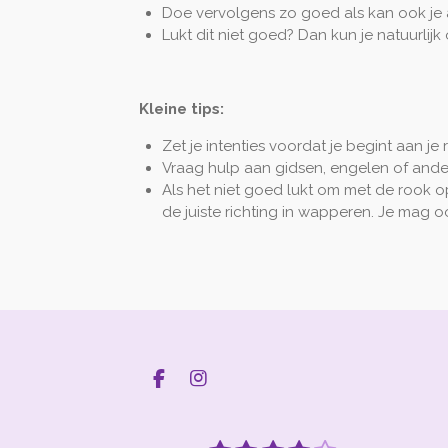
Doe vervolgens zo goed als kan ook je 
Lukt dit niet goed? Dan kun je natuurli
Kleine tips:
Zet je intenties voordat je begint aan je r
Vraag hulp aan gidsen, engelen of ande
Als het niet goed lukt om met de rook o
de juiste richting in wapperen. Je mag
F
I
a
n
c
s
e
t
S