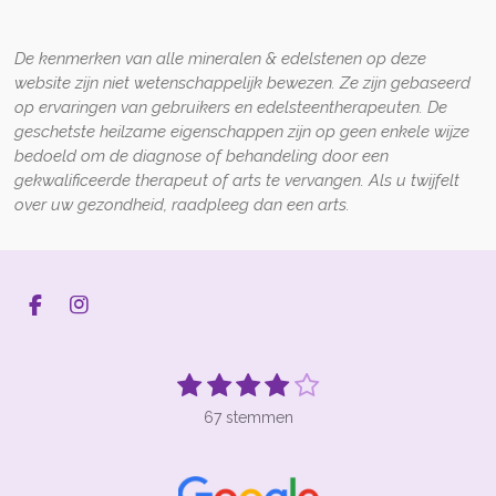
De kenmerken van alle mineralen & edelstenen op deze
website zijn niet wetenschappelijk bewezen. Ze zijn gebaseerd
op ervaringen van gebruikers en edelsteentherapeuten. De
geschetste heilzame eigenschappen zijn op geen enkele wijze
bedoeld om de diagnose of behandeling door een
gekwalificeerde therapeut of arts te vervangen. Als u twijfelt
over uw gezondheid, raadpleeg dan een arts.
F
I
a
n
c
s
e
t
1
2
3
4
5
S
R
b
a
t
s
s
s
s
s
a
o
g
e
67 stemmen
t
t
t
t
t
t
o
r
m
k
a
m
i
e
e
e
e
e
e
m
n
r
r
r
r
r
n