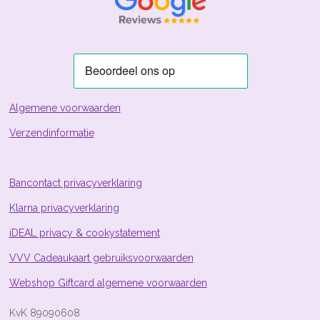
g
r
r
r
r
:
e
e
e
e
3
n
n
n
n
.
8
8
0
5
Algemene voorwaarden
9
Verzendinformatie
7
0
1
4
Bancontact privacyverklaring
9
Klarna privacyverklaring
2
5
iDEAL privacy & cookystatement
4
s
VVV Cadeaukaart gebruiksvoorwaarden
t
Webshop Giftcard algemene voorwaarden
e
r
KvK 89090608
r