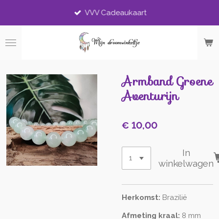
Ga
VVV Cadeaukaart
direct
naar
de
hoofdinhoud
Armband Groene
Aventurijn
€ 10,00
In
winkelwagen
Herkomst:
Brazilië
Afmeting kraal:
8 mm