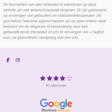
De kenmerken van alle mineralen & edelstenen op deze
website zijn niet wetenschappelijk bewezen. Ze zijn gebaseerd
op ervaringen van gebruikers en edelsteentherapeuten. De
geschetste heilzame eigenschappen zijn op geen enkele wijze
bedoeld om de diagnose of behandeling door een
gekwalificeerde therapeut of arts te vervangen. Als u twijfelt
over uw gezondheid, raadpleeg dan een arts.
F
I
a
n
c
s
e
t
1
2
3
4
5
S
R
b
a
t
s
s
s
s
s
a
o
g
e
67 stemmen
t
t
t
t
t
t
o
r
m
k
a
m
i
e
e
e
e
e
e
m
n
r
r
r
r
r
n
g
r
r
r
r
: