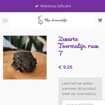
Ga
Webshop Giftcard
direct
naar
de
hoofdinhoud
Zwarte
Toermalijn ruw
7
€ 9,25
Laat het me weten
wanneer dit product
weer op voorraad is.