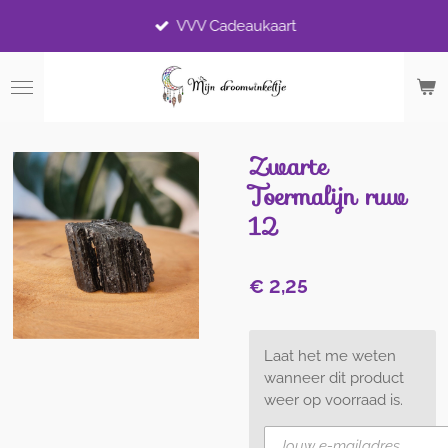
Ga
VVV Cadeaukaart
direct
naar
de
hoofdinhoud
Zwarte
Toermalijn ruw
12
€ 2,25
Laat het me weten
wanneer dit product
weer op voorraad is.