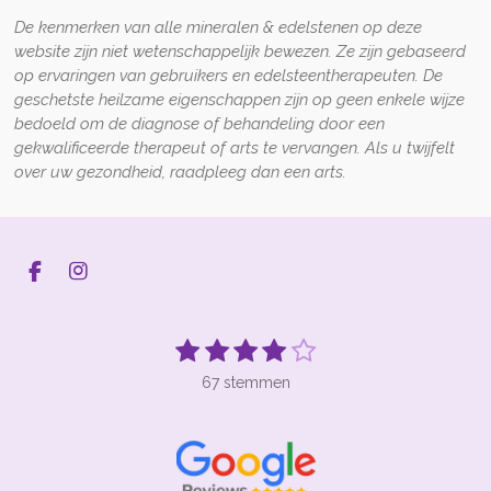
De kenmerken van alle mineralen & edelstenen op deze
website zijn niet wetenschappelijk bewezen. Ze zijn gebaseerd
op ervaringen van gebruikers en edelsteentherapeuten. De
geschetste heilzame eigenschappen zijn op geen enkele wijze
bedoeld om de diagnose of behandeling door een
gekwalificeerde therapeut of arts te vervangen. Als u twijfelt
over uw gezondheid, raadpleeg dan een arts.
F
I
a
n
c
s
e
t
1
2
3
4
5
S
R
b
a
t
s
s
s
s
s
a
o
g
e
67 stemmen
t
t
t
t
t
t
o
r
m
k
a
m
i
e
e
e
e
e
e
m
n
r
r
r
r
r
n
g
r
r
r
r
: