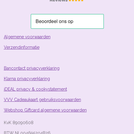
e
e
e
e
3
n
n
n
n
.
8
8
0
5
Algemene voorwaarden
9
Verzendinformatie
7
0
1
4
Bancontact privacyverklaring
9
Klarna privacyverklaring
2
5
iDEAL privacy & cookystatement
4
s
VVV Cadeaukaart gebruiksvoorwaarden
t
Webshop Giftcard algemene voorwaarden
e
r
KvK 89090608
r
e
BTW NL004695204B26