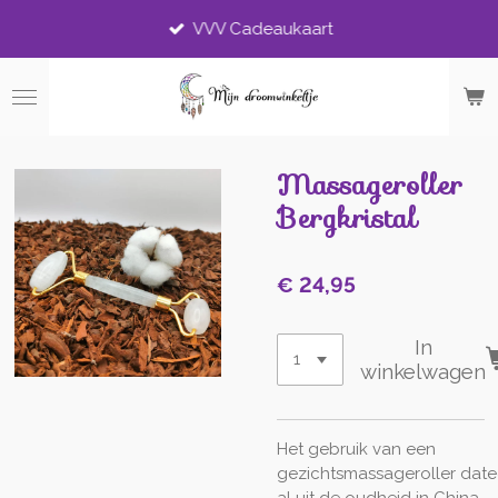
Ga
VVV Cadeaukaart
direct
naar
de
hoofdinhoud
Massageroller
Bergkristal
€ 24,95
In
winkelwagen
Het gebruik van een
gezichtsmassageroller date
al uit de oudheid in China,