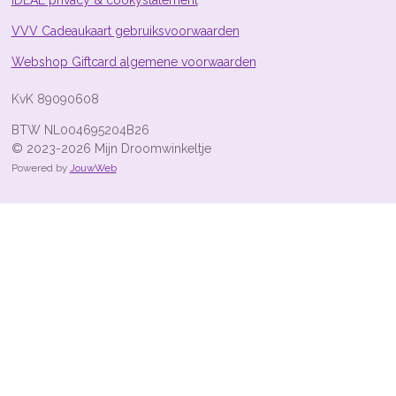
iDEAL privacy & cookystatement
4
s
VVV Cadeaukaart gebruiksvoorwaarden
t
Webshop Giftcard algemene voorwaarden
e
r
KvK 89090608
r
e
BTW NL004695204B26
n
© 2023-2026 Mijn Droomwinkeltje
Powered by
JouwWeb