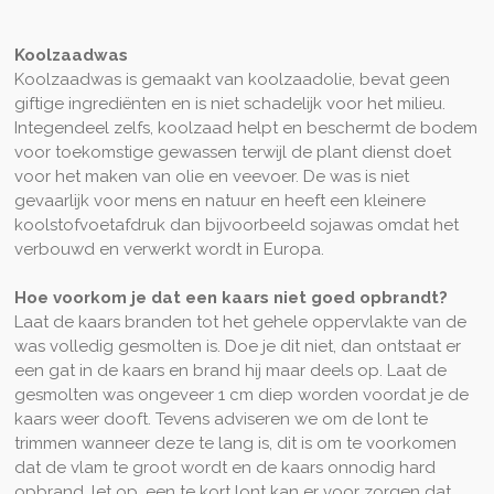
Koolzaadwas
Koolzaadwas is gemaakt van koolzaadolie, bevat geen
giftige ingrediënten en is niet schadelijk voor het milieu.
Integendeel zelfs, koolzaad helpt en beschermt de bodem
voor toekomstige gewassen terwijl de plant dienst doet
voor het maken van olie en veevoer. De was is niet
gevaarlijk voor mens en natuur en heeft een kleinere
koolstofvoetafdruk dan bijvoorbeeld sojawas omdat het
verbouwd en verwerkt wordt in Europa.
Hoe voorkom je dat een kaars niet goed opbrandt?
Laat de kaars branden tot het gehele oppervlakte van de
was volledig gesmolten is. Doe je dit niet, dan ontstaat er
een gat in de kaars en brand hij maar deels op. Laat de
gesmolten was ongeveer 1 cm diep worden voordat je de
kaars weer dooft.
Tevens adviseren we om de lont te
trimmen wanneer deze te lang is, dit is om te voorkomen
dat de vlam te groot wordt en de kaars onnodig hard
opbrand. let op, een te kort lont kan er voor zorgen dat