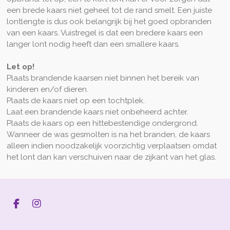
een brede kaars niet geheel tot de rand smelt. Een juiste
lontlengte is dus ook belangrijk bij het goed opbranden
van een kaars. Vuistregel is dat een bredere kaars een
langer lont nodig heeft dan een smallere kaars.
Let op!
Plaats brandende kaarsen niet binnen het bereik van
kinderen en/of dieren.
Plaats de kaars niet op een tochtplek.
Laat een brandende kaars niet onbeheerd achter.
Plaats de kaars op een hittebestendige ondergrond.
Wanneer de was gesmolten is na het branden, de kaars
alleen indien noodzakelijk voorzichtig verplaatsen omdat
het lont dan kan verschuiven naar de zijkant van het glas.
F
I
a
n
c
s