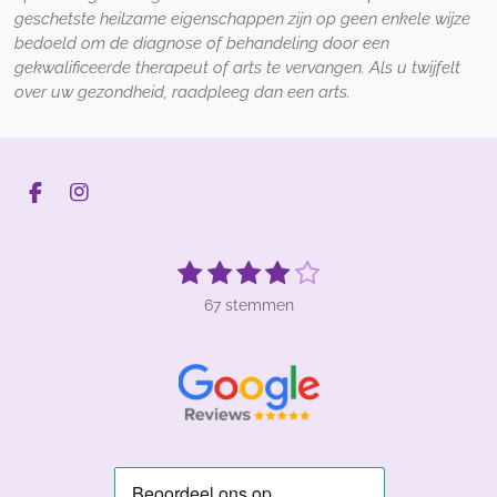
geschetste heilzame eigenschappen zijn op geen enkele wijze
bedoeld om de diagnose of behandeling door een
gekwalificeerde therapeut of arts te vervangen. Als u twijfelt
over uw gezondheid, raadpleeg dan een arts.
F
I
a
n
c
s
e
t
1
2
3
4
5
S
R
b
a
t
s
s
s
s
s
a
o
g
e
67 stemmen
t
t
t
t
t
t
o
r
m
k
a
m
i
e
e
e
e
e
e
m
n
r
r
r
r
r
n
g
r
r
r
r
:
e
e
e
e
3
n
n
n
n
.
8