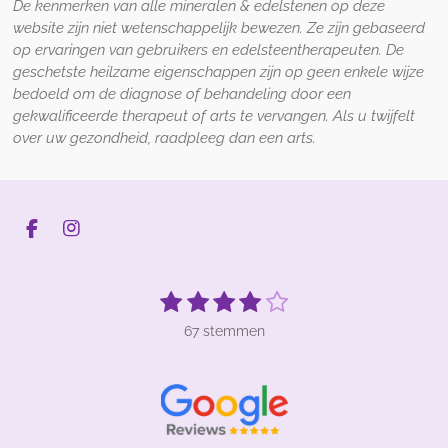
De kenmerken van alle mineralen
&
edelstenen op
deze
website zijn niet wetenschappelijk bewezen
.
Z
e zijn gebaseerd
op ervaringen van gebruikers en edelsteentherapeuten. De
geschetste heilzame eigenschappen zijn op geen enkele wijze
bedoeld om de diagnose of behandeling door een
gekwalificeerde therapeut of arts te vervangen. Als u twijfelt
over uw gezondheid, raadpleeg dan een arts.
F
I
a
n
c
s
e
t
1
2
3
4
5
S
R
b
a
t
s
s
s
s
s
a
o
g
e
67 stemmen
t
t
t
t
t
t
o
r
m
k
a
m
i
e
e
e
e
e
e
m
n
r
r
r
r
r
n
g
r
r
r
r
:
e
e
e
e
3