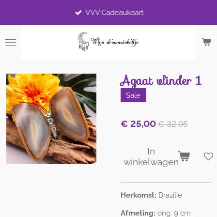
Ga
VVV Cadeaukaart
direct
naar
de
hoofdinhoud
Agaat vlinder 1
Sale
€ 25,00
€ 32,95
In
winkelwagen
Herkomst:
Brazilië
Afmeting:
ong. 9 cm