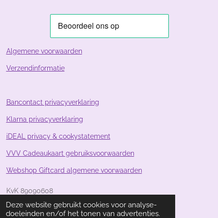
n
n
n
n
.
8
8
0
5
Algemene voorwaarden
9
Verzendinformatie
7
0
1
4
Bancontact privacyverklaring
9
Klarna privacyverklaring
2
5
iDEAL privacy & cookystatement
4
s
VVV Cadeaukaart gebruiksvoorwaarden
t
Webshop Giftcard algemene voorwaarden
e
r
KvK 89090608
r
e
Deze website gebruikt cookies voor analyse-
BTW NL004695204B26
doeleinden en/of het tonen van advertenties.
n