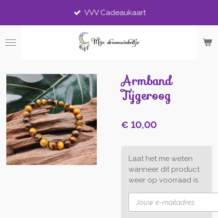
Ga
VVV Cadeaukaart
direct
naar
de
hoofdinhoud
Armband
Tijgeroog
€ 10,00
Laat het me weten
wanneer dit product
weer op voorraad is.