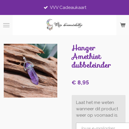
Ga
VVV Cadeaukaart
direct
naar
de
hoofdinhoud
Hanger
Amethist
dubbeleinder
€ 8,95
Laat het me weten
wanneer dit product
weer op voorraad is.