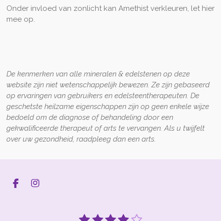
Onder invloed van zonlicht kan Amethist verkleuren, let hier
mee op.
De kenmerken van alle mineralen
&
edelstenen op
deze
website zijn niet wetenschappelijk bewezen
.
Z
e zijn gebaseerd
op ervaringen van gebruikers en edelsteentherapeuten. De
geschetste heilzame eigenschappen zijn op geen enkele wijze
bedoeld om de diagnose of behandeling door een
gekwalificeerde therapeut of arts te vervangen. Als u twijfelt
over uw gezondheid, raadpleeg dan een arts.
F
I
a
n
c
s
e
t
1
2
3
4
5
S
R