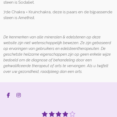
steen is Sodaliet.
7de Chakra = Kruinchakra, deze is paars en de bijpassende
steen is Amethist.
De kenmerken van alle mineralen & edelstenen op deze
website zijn niet wetenschappelijk bewezen. Ze zijn gebaseerd
op ervaringen van gebruikers en edelsteentherapeuten. De
geschetste heilzame eigenschappen zijn op geen enkele wijze
bedoeld om de diagnose of behandeling door een
gekwalificeerde therapeut of arts te vervangen. Als u twijfelt
over uw gezondheid, raadpleeg dan een arts.
F
I
a
n
c
s
e
t
1
2
3
4
5
S
R
b
a