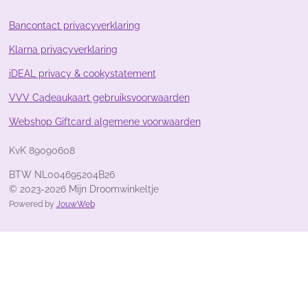
1
4
Bancontact privacyverklaring
9
Klarna privacyverklaring
2
5
iDEAL privacy & cookystatement
4
s
VVV Cadeaukaart gebruiksvoorwaarden
t
Webshop Giftcard algemene voorwaarden
e
r
KvK 89090608
r
e
BTW NL004695204B26
n
© 2023-2026 Mijn Droomwinkeltje
Powered by
JouwWeb