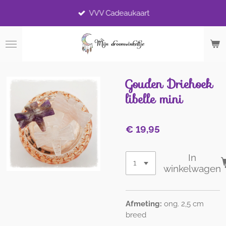
Ga
VVV Cadeaukaart
direct
naar
de
hoofdinhoud
Gouden Driehoek
libelle mini
€ 19,95
In
winkelwagen
Afmeting:
ong. 2,5 cm
breed