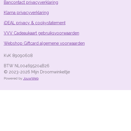
4
Bancontact privacyverklaring
9
Klarna privacyverklaring
2
5
iDEAL privacy & cookystatement
4
s
VVV Cadeaukaart gebruiksvoorwaarden
t
Webshop Giftcard algemene voorwaarden
e
r
KvK 89090608
r
e
BTW NL004695204B26
n
© 2023-2026 Mijn Droomwinkeltje
Powered by
JouwWeb