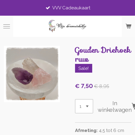
Ga
VVV Cadeaukaart
direct
naar
de
hoofdinhoud
Gouden Driehoek
ruw
Sale!
€ 7,50
€ 8,95
In
winkelwagen
Afmeting:
4,5 tot 6 cm