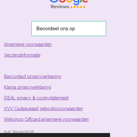
r
r
r
r
:
e
e
e
e
3
n
n
n
n
.
8
8
0
5
Algemene voorwaarden
9
Verzendinformatie
7
0
1
4
Bancontact privacyverklaring
9
Klarna privacyverklaring
2
5
iDEAL privacy & cookystatement
4
s
VVV Cadeaukaart gebruiksvoorwaarden
t
Webshop Giftcard algemene voorwaarden
e
r
KvK 89090608
r