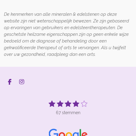
De kenmerken van alle mineralen & edelstenen op deze
website zijn niet wetenschappelijk bewezen. Ze zijn gebaseerd
op ervaringen van gebruikers en edelsteentherapeuten. De
geschetste heilzame eigenschappen zijn op geen enkele wijze
bedoeld om de diagnose of behandeling door een
gekwalificeerde therapeut of arts te vervangen. Als u twijfelt
over uw gezondheid, raadpleeg dan een arts.
F
I
a
n
c
s
e
t
1
2
3
4
5
S
R
b
a
t
s
s
s
s
s
a
o
g
e
67 stemmen
t
t
t
t
t
t
o
r
m
k
a
m
i
e
e
e
e
e
e
m
n
r
r
r
r
r
n
g