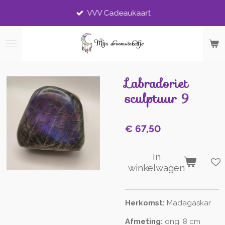
Ga
VVV Cadeaukaart
direct
naar
de
hoofdinhoud
Labradoriet
sculptuur 9
€ 67,50
In
winkelwagen
Herkomst:
Madagaskar
Afmeting:
ong. 8 cm