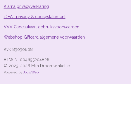
9
Klarna privacyverklaring
2
5
iDEAL privacy & cookystatement
4
s
VVV Cadeaukaart gebruiksvoorwaarden
t
Webshop Giftcard algemene voorwaarden
e
r
KvK 89090608
r
e
BTW NL004695204B26
n
© 2023-2026 Mijn Droomwinkeltje
Powered by
JouwWeb