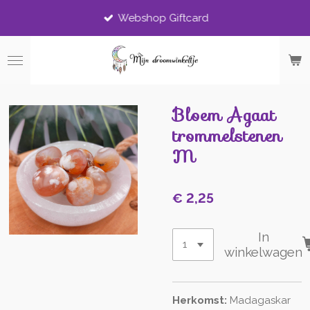
Ga
Webshop Giftcard
direct
naar
de
hoofdinhoud
Bloem Agaat
trommelstenen
M
€ 2,25
In
winkelwagen
Herkomst:
Madagaskar