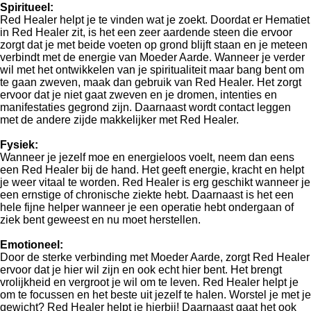
Spiritueel:
Red Healer helpt je te vinden wat je zoekt. Doordat er Hematiet
in Red Healer zit, is het een zeer aardende steen die ervoor
zorgt dat je met beide voeten op grond blijft staan en je meteen
verbindt met de energie van Moeder Aarde. Wanneer je verder
wil met het ontwikkelen van je spiritualiteit maar bang bent om
te gaan zweven, maak dan gebruik van Red Healer. Het zorgt
ervoor dat je niet gaat zweven en je dromen, intenties en
manifestaties gegrond zijn. Daarnaast wordt contact leggen
met de andere zijde makkelijker met Red Healer.
Fysiek:
Wanneer je jezelf moe en energieloos voelt, neem dan eens
een Red Healer bij de hand. Het geeft energie, kracht en helpt
je weer vitaal te worden. Red Healer is erg geschikt wanneer je
een ernstige of chronische ziekte hebt. Daarnaast is het een
hele fijne helper wanneer je een operatie hebt ondergaan of
ziek bent geweest en nu moet herstellen.
Emotioneel:
Door de sterke verbinding met Moeder Aarde, zorgt Red Healer
ervoor dat je hier wil zijn en ook echt hier bent. Het brengt
vrolijkheid en vergroot je wil om te leven. Red Healer helpt je
om te focussen en het beste uit jezelf te halen. Worstel je met je
gewicht? Red Healer helpt je hierbij! Daarnaast gaat het ook