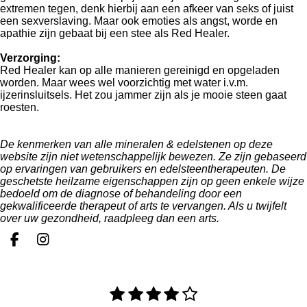
extremen tegen, denk hierbij aan een afkeer van seks of juist
een sexverslaving. Maar ook emoties als angst, worde en
apathie zijn gebaat bij een stee als Red Healer.
Verzorging:
Red Healer kan op alle manieren gereinigd en opgeladen
worden. Maar wees wel voorzichtig met water i.v.m.
ijzerinsluitsels. Het zou jammer zijn als je mooie steen gaat
roesten.
De kenmerken van alle mineralen & edelstenen op deze
website zijn niet wetenschappelijk bewezen. Ze zijn gebaseerd
op ervaringen van gebruikers en edelsteentherapeuten. De
geschetste heilzame eigenschappen zijn op geen enkele wijze
bedoeld om de diagnose of behandeling door een
gekwalificeerde therapeut of arts te vervangen. Als u twijfelt
over uw gezondheid, raadpleeg dan een arts.
F
I
a
n
c
s
e
t
1
2
3
4
5
R
S
b
a
a
t