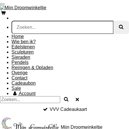
Ga
direct
naar
de
hoofdinhoud
Home
Wie ben ik?
Edelstenen
Sculpturen
Sieraden
Pendels
Reinigen & Opladen
Overige
Contact
Cadeaubon
Sale
Account
VVV Cadeaukaart
Mijn Droomwinkeltje