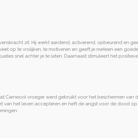
levenskracht zit. Hij werkt aardend, activerend, opbeurend en 
je weet op te vrolijken, te motiveren en geeft je meteen een go
ties snel achter je te laten. Daarnaast stimuleert het positieve k
dat Carneool vroeger werd gebruikt voor het beschermen van de
et van het leven accepteren en heft de angst voor de dood op. 
emingen.