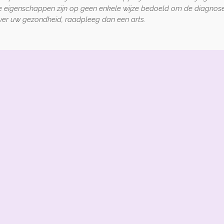
e eigenschappen zijn op geen enkele wijze bedoeld om de diagnose
 over uw gezondheid, raadpleeg dan een arts.