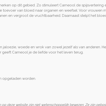
kenmerken op dit gebied. Zo stimuleert Carneool de spijsverterin
 toevoer van bloed naar organen en weefsel. Voor vrouwen me
ganen en vergroot de vruchtbaarheid. Daarnaast stelpt het blo
n jaloezie, woede en wrok van zowel jezelf als van anderen. H
 geeft Carneool je de liefde voor het leven terug.
en opgeladen worden.
 op deze website zijn niet wetenschappelijk bewezen. Ze zijn geba