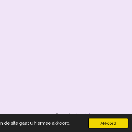
Powered by
JouwWeb
n de site gaat u hiermee akkoord.
Akkoord