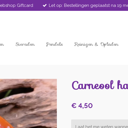
ebshop Giftcard
Let op: Bestellingen geplaatst na 19 
en
Sieraden
Pendels
Reinigen & Opladen
Carneool ha
€ 4,50
Laat het me weten wannee