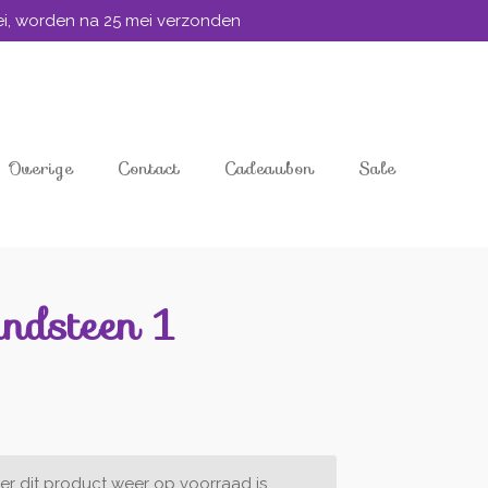
mei, worden na 25 mei verzonden
Overige
Contact
Cadeaubon
Sale
ndsteen 1
r dit product weer op voorraad is.