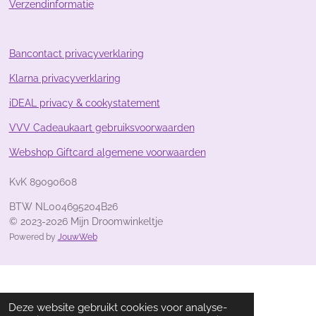
Verzendinformatie
7
0
1
4
Bancontact privacyverklaring
9
Klarna privacyverklaring
2
5
iDEAL privacy & cookystatement
4
s
VVV Cadeaukaart gebruiksvoorwaarden
t
Webshop Giftcard algemene voorwaarden
e
r
KvK 89090608
r
e
BTW NL004695204B26
n
© 2023-2026 Mijn Droomwinkeltje
Powered by
JouwWeb
Deze website gebruikt cookies voor analyse-