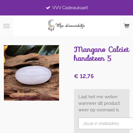
Ga
VVV Cadeaukaart
direct
naar
de
hoofdinhoud
Mangano Calciet
handsteen 5
€ 12,75
Laat het me weten
wanneer dit product
weer op voorraad is.