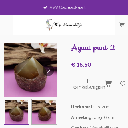
Ga
VVV Cadeaukaart
direct
naar
de
hoofdinhoud
Agaat punt 2
€ 16,50
In
winkelwagen
Herkomst:
Brazilië
Afmeting:
ong. 6 cm
Chakra:
Afhankelijk van