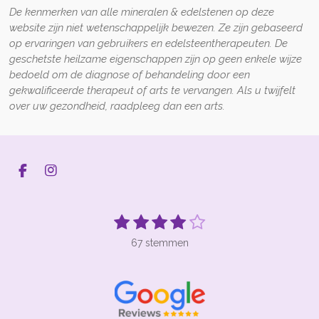
De kenmerken van alle mineralen
&
edelstenen op
deze
website zijn niet wetenschappelijk bewezen
.
Z
e zijn gebaseerd
op ervaringen van gebruikers en edelsteentherapeuten. De
geschetste heilzame eigenschappen zijn op geen enkele wijze
bedoeld om de diagnose of behandeling door een
gekwalificeerde therapeut of arts te vervangen. Als u twijfelt
over uw gezondheid, raadpleeg dan een arts.
F
I
a
n
c
s
e
t
1
2
3
4
5
S
R
b
a
t
s
s
s
s
s
a
o
g
e
67 stemmen
t
t
t
t
t
t
o
r
m
k
a
m
i
e
e
e
e
e
e
m
n
r
r
r
r
r
n
g
r
r
r
r
: