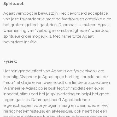
Spiritueel:
Agaat verhoogt je bewustzijn. Het bevorderd acceptatie
van jezelf waardoor je meer zelfvertrouwen ontwikkeld en
het grotere geheel gaat zien. Daarnaast stimuleert Agaat
waarneming van “verborgen omstandigheden” waardoor
spirituele groei mogelijk is. Met name witte Agaat
bevorderd intuïtie.
Fysiek:
Het reinigende effect van Agaat is op fysiek niveau erg
krachtig. Wanneer je Agaat op je hart legt, breekt het de
“muur” af die je ervan weerhoudt om liefde te accepteren.
Wanneer je Agaat op je buik legt of middels een elixer
inneemt, stimuleert het je spijsvertering en helpt het goed
tegen gastritis. Daarnaast heeft Agaat helende
eigenschappen voor je ogen, maag en baarmoeder. Het
reinigt het lymfestelsel en alvleesklier, ook heeft het een
positieve werking op bloedvaten en huidaandoeningen.