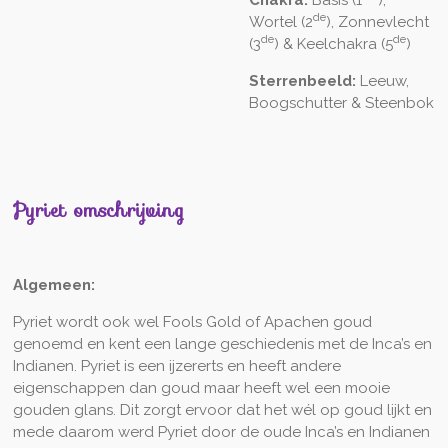
de
Wortel (2
), Zonnevlecht
de
de
(3
) & Keelchakra (5
)
Sterrenbeeld:
Leeuw,
Boogschutter & Steenbok
Pyriet omschrijving
Algemeen:
Pyriet wordt ook wel Fools Gold of Apachen goud
genoemd en kent een lange geschiedenis met de Inca’s en
Indianen. Pyriet is een ijzererts en heeft andere
eigenschappen dan goud maar heeft wel een mooie
gouden glans. Dit zorgt ervoor dat het wél op goud lijkt en
mede daarom werd Pyriet door de oude Inca’s en Indianen