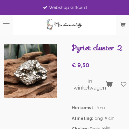
Ga
Webshop Giftcard
direct
naar
de
hoofdinhoud
Pyriet cluster 2
€ 9,50
In
winkelwagen
Herkomst:
Peru
Afmeting:
ong. 5 cm
ste
Chakra:
Basis (1
),