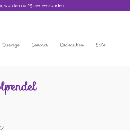
mei, worden na 25 mei verzonden
Overige
Contact
Cadeaubon
Sale
lpendel