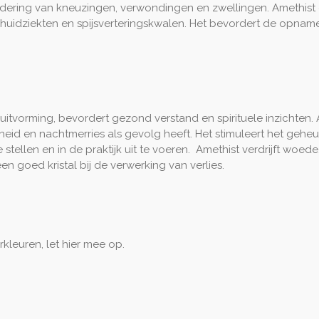
indering van kneuzingen, verwondingen en zwellingen. Amethist
idziekten en spijsverteringskwalen. Het bevordert de opname
luitvorming, bevordert gezond verstand en spirituele inzichten
sheid en nachtmerries als gevolg heeft. Het stimuleert het gehe
e stellen en in de praktijk uit te voeren. Amethist verdrijft wo
een goed kristal bij de verwerking van verlies.
kleuren, let hier mee op.