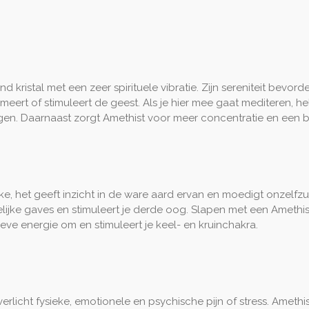
 kristal met een zeer spirituele vibratie. Zijn sereniteit bevor
eert of stimuleert de geest. Als je hier mee gaat mediteren, he
engen. Daarnaast zorgt Amethist voor meer concentratie en een 
ke, het geeft inzicht in de ware aard ervan en moedigt onzelfzuc
telijke gaves en stimuleert je derde oog. Slapen met een Amethist
ieve energie om en stimuleert je keel- en kruinchakra.
icht fysieke, emotionele en psychische pijn of stress. Amethist i