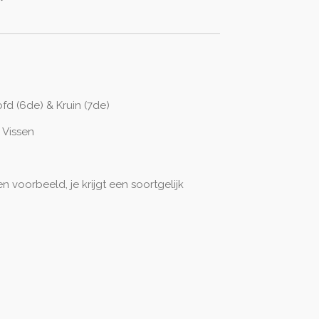
fd (6de) & Kruin (7de)
Vissen
n voorbeeld, je krijgt een soortgelijk