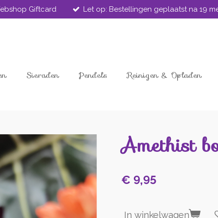
ebshop Giftcard
Let op: Bestellingen geplaatst na 19 
en
Sieraden
Pendels
Reinigen & Opladen
Amethist bo
€ 9,95
In winkelwagen