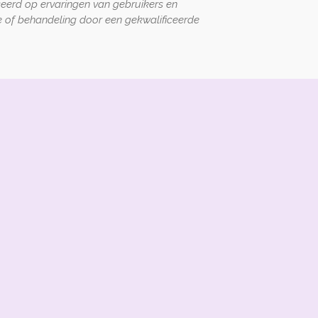
seerd op ervaringen van gebruikers en
 of behandeling door een gekwalificeerde