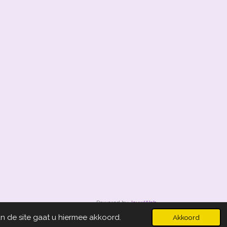
Powered by
JouwWeb
n de site gaat u hiermee akkoord.
Akkoord