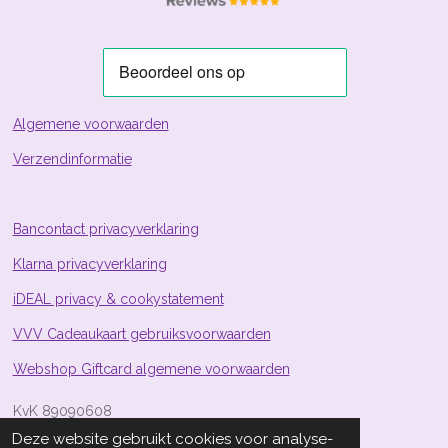
e
e
e
e
3
n
n
n
n
.
8
8
0
5
Algemene voorwaarden
9
Verzendinformatie
7
0
1
4
Bancontact privacyverklaring
9
Klarna privacyverklaring
2
5
iDEAL privacy & cookystatement
4
s
VVV Cadeaukaart gebruiksvoorwaarden
t
Webshop Giftcard algemene voorwaarden
e
r
KvK 89090608
r
Deze website gebruikt cookies voor analyse-
e
BTW NL004695204B26