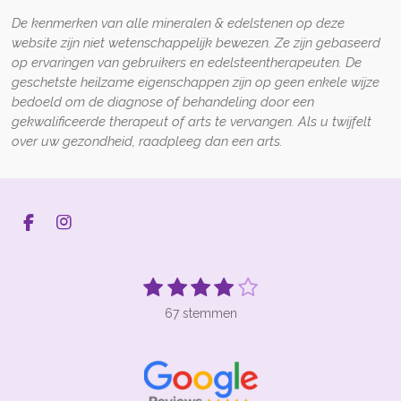
De kenmerken van alle mineralen & edelstenen op deze
website zijn niet wetenschappelijk bewezen. Ze zijn gebaseerd
op ervaringen van gebruikers en edelsteentherapeuten. De
geschetste heilzame eigenschappen zijn op geen enkele wijze
bedoeld om de diagnose of behandeling door een
gekwalificeerde therapeut of arts te vervangen. Als u twijfelt
over uw gezondheid, raadpleeg dan een arts.
F
I
a
n
c
s
e
t
1
2
3
4
5
S
R
b
a
t
s
s
s
s
s
a
o
g
e
67 stemmen
t
t
t
t
t
t
o
r
m
k
a
m
i
e
e
e
e
e
e
m
n
r
r
r
r
r
n
g
r
r
r
r
: