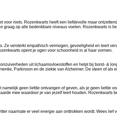
et voor niets. Rozenkwarts heeft een liefdevolle maar ontzette
at ze graag op alle bedenkbare niveaus voelen. Rozenkwarts is li
s. Ze versterkt empathisch vermogen, gevoeligheid en leert ver
ozenkwarts opent je ogen voor schoonheid in al haar vormen.
nzuiverheden uit lichaamsvloeistoffen en helpt bij borst- & long
mentie, Parkinson en de ziekte van Alzheimer. De steen of als
amelijk geen liefde ontvangen of geven, als je geen liefde voor 
waarde mee waardoor je van jezelf leert houden. Rozenkwar
ts
be
itter naarmate er veel energie aan onttrokken wordt. Wees lief v