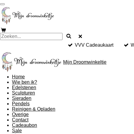
Ga
direct
naar
de
hoofdinhoud
VVV Cadeaukaart
W
Mijn Droomwinkeltje
Home
Wie ben ik?
Edelstenen
Sculpturen
Sieraden
Pendels
Reinigen & Opladen
Overige
Contact
Cadeaubon
Sale