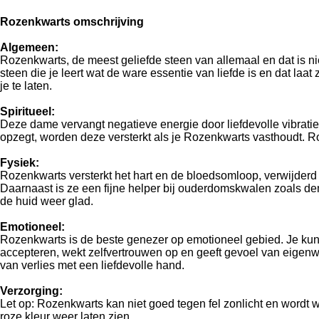
Rozenkwarts omschrijving
Algemeen:
Rozenkwarts, de meest geliefde steen van allemaal en dat is ni
steen die je leert wat de ware essentie van liefde is en dat la
je te laten.
Spiritueel:
Deze dame vervangt negatieve energie door liefdevolle vibratie
opzegt, worden deze versterkt als je Rozenkwarts vasthoudt. R
Fysiek:
Rozenkwarts versterkt het hart en de bloedsomloop, verwijderd o
Daarnaast is ze een fijne helper bij ouderdomskwalen zoals de
de huid weer glad.
Emotioneel:
Rozenkwarts is de beste genezer op emotioneel gebied. Je kunt n
accepteren, wekt zelfvertrouwen op en geeft gevoel van eigen
van verlies met een liefdevolle hand.
Verzorging:
Let op: Rozenkwarts kan niet goed tegen fel zonlicht en wordt w
roze kleur weer laten zien.