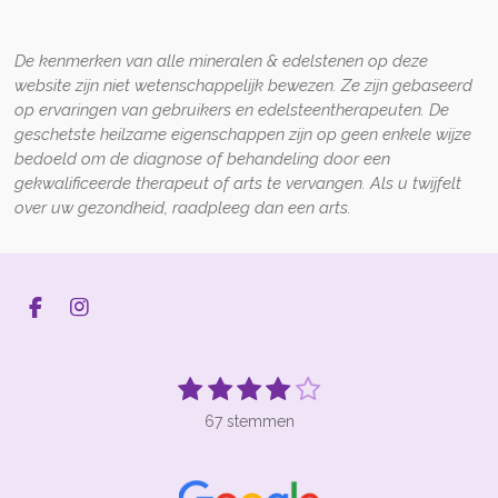
De kenmerken van alle mineralen & edelstenen op deze
website zijn niet wetenschappelijk bewezen. Ze zijn gebaseerd
op ervaringen van gebruikers en edelsteentherapeuten. De
geschetste heilzame eigenschappen zijn op geen enkele wijze
bedoeld om de diagnose of behandeling door een
gekwalificeerde therapeut of arts te vervangen. Als u twijfelt
over uw gezondheid, raadpleeg dan een arts.
F
I
a
n
c
s
e
t
1
2
3
4
5
S
R
b
a
t
s
s
s
s
s
a
o
g
e
67 stemmen
t
t
t
t
t
t
o
r
m
k
a
m
i
e
e
e
e
e
e
m
n
r
r
r
r
r
n