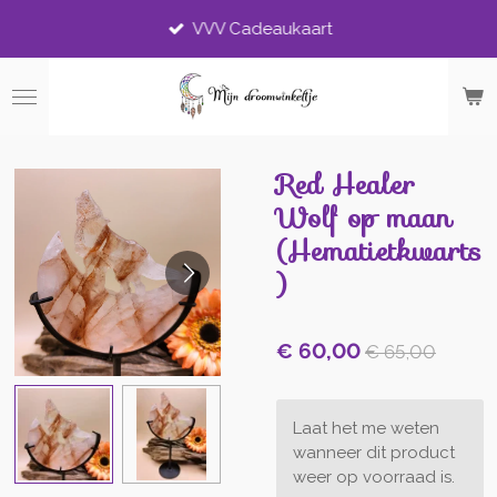
Ga
VVV Cadeaukaart
direct
naar
de
hoofdinhoud
Red Healer
Wolf op maan
(Hematietkwarts
)
€ 60,00
€ 65,00
Laat het me weten
wanneer dit product
weer op voorraad is.