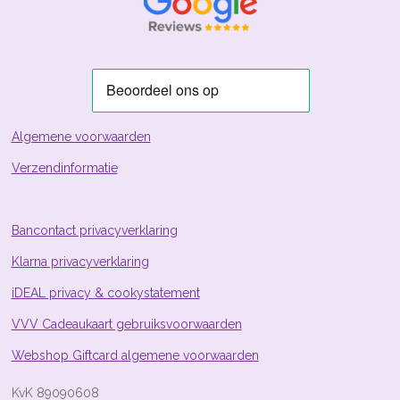
g
r
r
r
r
:
e
e
e
e
3
n
n
n
n
.
8
8
0
5
Algemene voorwaarden
9
Verzendinformatie
7
0
1
4
Bancontact privacyverklaring
9
Klarna privacyverklaring
2
5
iDEAL privacy & cookystatement
4
s
VVV Cadeaukaart gebruiksvoorwaarden
t
Webshop Giftcard algemene voorwaarden
e
r
KvK 89090608
r