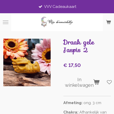
Ga
VVV Cadeaukaart
direct
naar
de
hoofdinhoud
Draak gele
Jaspis 2
€ 17,50
In
winkelwagen
Afmeting:
ong. 3 cm
Chakra:
Afhankelijk van