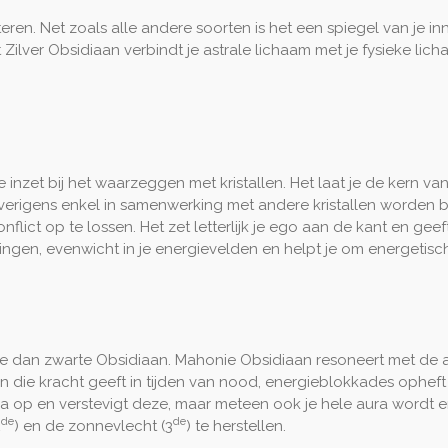
eren. Net zoals alle andere soorten is het een spiegel van je inn
nt Zilver Obsidiaan verbindt je astrale lichaam met je fysieke lic
e inzet bij het waarzeggen met kristallen. Het laat je de kern v
erigens enkel in samenwerking met andere kristallen worden b
ict op te lossen. Het zet letterlijk je ego aan de kant en geeft j
ngen, evenwicht in je energievelden en helpt je om energetisc
rgie dan zwarte Obsidiaan. Mahonie Obsidiaan resoneert met de
die kracht geeft in tijden van nood, energieblokkades opheft en
ra op en verstevigt deze, maar meteen ook je hele aura wordt 
de
de
2
) en de zonnevlecht (3
) te herstellen.