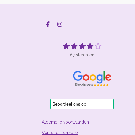
F
I
a
n
c
s
e
t
1
2
3
4
5
S
R
b
a
t
s
s
s
s
s
a
o
g
e
67 stemmen
t
t
t
t
t
t
o
r
m
k
a
m
i
e
e
e
e
e
e
m
n
r
r
r
r
r
n
g
r
r
r
r
:
e
e
e
e
3
n
n
n
n
.
8
8
0
5
Algemene voorwaarden
9
Verzendinformatie
7