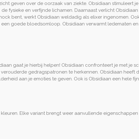
icht geven over de oorzaak van ziekte. Obsidiaan stimuleert je s
 fysieke en verfijnde lichamen. Daarnaast verlicht Obsidiaan pi
ock bent, werkt Obsidiaan weldadig als elixer ingenomen. Ook
or een goede bloedsomloop. Obsidiaan verwarmt ledematen en 
diaan gaat je hierbij helpen! Obsidiaan confronteert je met je s
 je verouderde gedragspatronen te herkennen. Obsidiaan heeft
lderheid aan je emoties te geven. Ook is Obsidiaan een hele fi
n kleuren. Elke variant brengt weer aanvullende eigenschappen