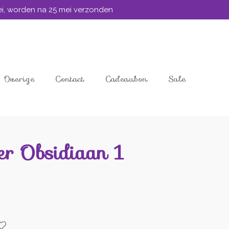
mei, worden na 25 mei verzonden
Overige
Contact
Cadeaubon
Sale
er Obsidiaan 1