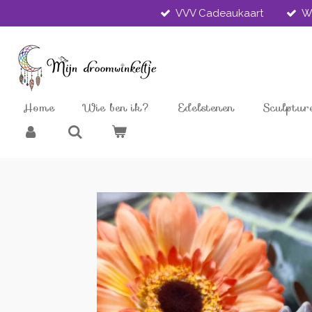
VVV Cadeaukaart
W
Ga
direct
naar
de
hoofdinhoud
Home
Wie ben ik?
Edelstenen
Sculptur