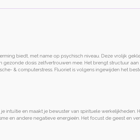
herming biedt, met name op psychisch niveau. Deze vrolijk gekl
 en gezonde dosis zelfvertrouwen mee. Het brengt structuur aan i
ische- & computerstress. Fluoriet is volgens ingewijden het bes
 je intuïtie en maakt je bewuster van spirituele werkelijkheden. 
sme en andere negatieve energieën. Het focust de geest en ver