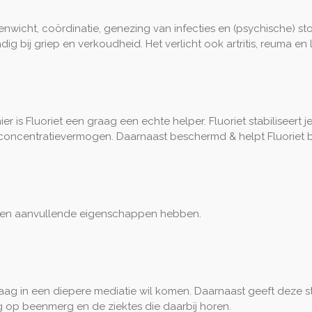
enwicht, coördinatie, genezing van infecties en (psychische) sto
adig bij griep en verkoudheid. Het verlicht ook artritis, reuma e
r is Fluoriet een graag een echte helper. Fluoriet stabiliseert
 concentratievermogen. Daarnaast beschermd & helpt Fluoriet b
 eigen aanvullende eigenschappen hebben.
graag in een diepere mediatie wil komen. Daarnaast geeft deze
g op beenmerg en de ziektes die daarbij horen.