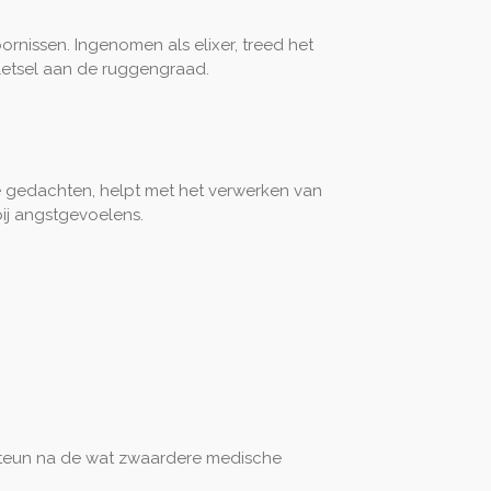
ornissen. Ingenomen als elixer, treed het
n letsel aan de ruggengraad.
 je gedachten, helpt met het verwerken van
ij angstgevoelens.
 steun na de wat zwaardere medische