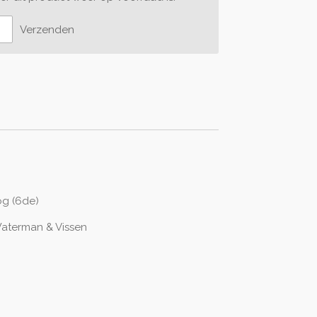
Verzenden
og (6de)
aterman & Vissen