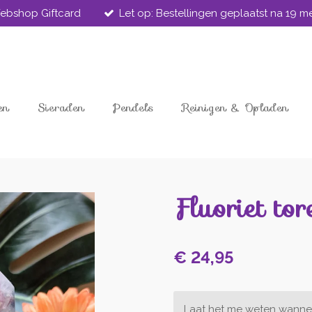
ebshop Giftcard
Let op: Bestellingen geplaatst na 19 
en
Sieraden
Pendels
Reinigen & Opladen
Fluoriet tor
€ 24,95
Laat het me weten wannee