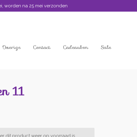
mei, worden na 25 mei verzonden
Overige
Contact
Cadeaubon
Sale
en 11
r dit product weer op voorraad is.