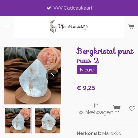
Ga
VVV Cadeaukaart
direct
naar
de
hoofdinhoud
Bergkristal punt
ruw 2
Nieuw
€ 9,25
In
winkelwagen
Herkomst:
Marokko