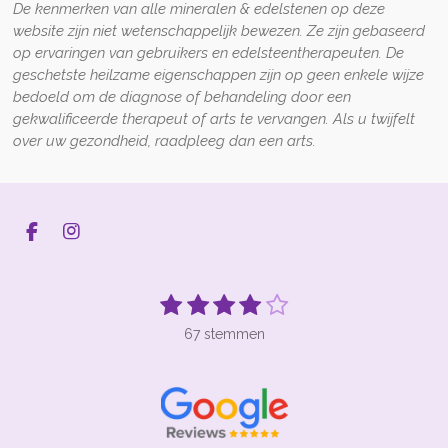
De kenmerken van alle mineralen & edelstenen op deze
website zijn niet wetenschappelijk bewezen. Ze zijn gebaseerd
op ervaringen van gebruikers en edelsteentherapeuten. De
geschetste heilzame eigenschappen zijn op geen enkele wijze
bedoeld om de diagnose of behandeling door een
gekwalificeerde therapeut of arts te vervangen. Als u twijfelt
over uw gezondheid, raadpleeg dan een arts.
F
I
a
n
c
s
e
t
1
2
3
4
5
S
R
b
a
t
s
s
s
s
s
a
o
g
e
67 stemmen
t
t
t
t
t
t
o
r
m
k
a
m
i
e
e
e
e
e
e
m
n
r
r
r
r
r
n
g
r
r
r
r
: