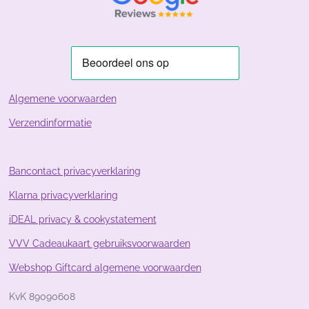
r
r
r
r
:
e
e
e
e
3
n
n
n
n
.
8
8
0
5
Algemene voorwaarden
9
Verzendinformatie
7
0
1
4
Bancontact privacyverklaring
9
Klarna privacyverklaring
2
5
iDEAL privacy & cookystatement
4
s
VVV Cadeaukaart gebruiksvoorwaarden
t
Webshop Giftcard algemene voorwaarden
e
r
KvK 89090608
r