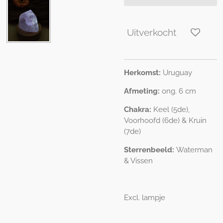
Uitverkocht
Herkomst:
Uruguay
Afmeting:
ong. 6 cm
Chakra:
Keel (5de),
Voorhoofd (6de) & Kruin
(7de)
Sterrenbeeld:
Waterman
& Vissen
Excl. lampje