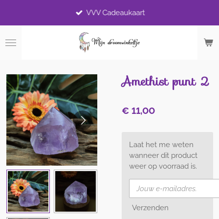
Ga
VVV Cadeaukaart
direct
naar
de
hoofdinhoud
Amethist punt 2
€ 11,00
Laat het me weten
wanneer dit product
weer op voorraad is.
Verzenden