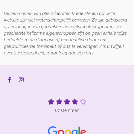
De kenmerken van alle mineralen & edelstenen op deze
website zijn niet wetenschappelijk bewezen. Ze zijn gebaseerd
op ervaringen van gebruikers en edelsteentherapeuten. De
geschetste heilzame eigenschappen zijn op geen enkele wijze
bedoeld om de diagnose of behandeling door een
gekwalificeerde therapeut of arts te vervangen. Als u twijfelt
over uw gezondheid, raadpleeg dan een arts.
F
I
a
n
c
s
e
t
1
2
3
4
5
S
R
b
a
t
s
s
s
s
s
a
o
g
e
67 stemmen
t
t
t
t
t
t
o
r
m
k
a
m
i
e
e
e
e
e
e
m
n
r
r
r
r
r
n
g