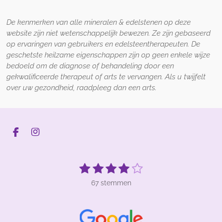
De kenmerken van alle mineralen & edelstenen op deze
website zijn niet wetenschappelijk bewezen. Ze zijn gebaseerd
op ervaringen van gebruikers en edelsteentherapeuten. De
geschetste heilzame eigenschappen zijn op geen enkele wijze
bedoeld om de diagnose of behandeling door een
gekwalificeerde therapeut of arts te vervangen. Als u twijfelt
over uw gezondheid, raadpleeg dan een arts.
F
I
a
n
c
s
e
t
1
2
3
4
5
S
R
b
a
t
s
s
s
s
s
a
o
g
e
67 stemmen
t
t
t
t
t
t
o
r
m
k
a
m
i
e
e
e
e
e
e
m
n
r
r
r
r
r
n
g