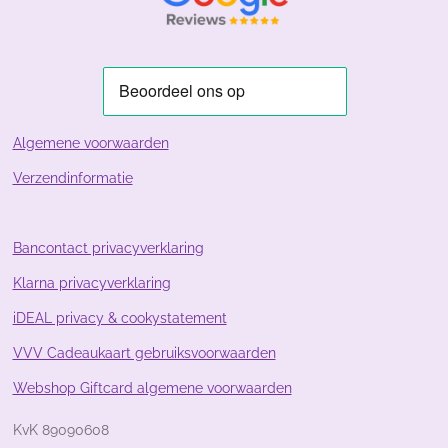
r
r
r
r
:
e
e
e
e
3
n
n
n
n
.
8
8
0
5
Algemene voorwaarden
9
Verzendinformatie
7
0
1
4
Bancontact privacyverklaring
9
Klarna privacyverklaring
2
5
iDEAL privacy & cookystatement
4
s
VVV Cadeaukaart gebruiksvoorwaarden
t
Webshop Giftcard algemene voorwaarden
e
r
KvK 89090608
r