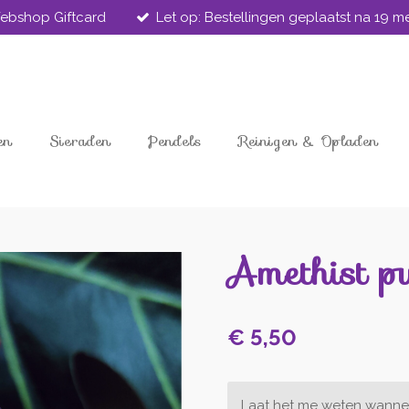
ebshop Giftcard
Let op: Bestellingen geplaatst na 19 
en
Sieraden
Pendels
Reinigen & Opladen
Amethist p
€ 5,50
Laat het me weten wannee