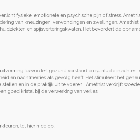
icht fysieke, emotionele en psychische pijn of stress. Amethist i
indering van kneuzingen, verwondingen en zwellingen. Amethist
idziekten en spijsverteringskwalen. Het bevordert de opname
luitvorming, bevordert gezond verstand en spirituele inzichten
sheid en nachtmerries als gevolg heeft. Het stimuleert het gehe
e stellen en in de praktijk uit te voeren. Amethist verdrijft wo
een goed kristal bij de verwerking van verlies.
kleuren, let hier mee op.