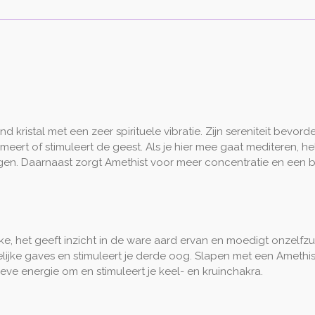
 kristal met een zeer spirituele vibratie. Zijn sereniteit bevor
eert of stimuleert de geest. Als je hier mee gaat mediteren, he
engen. Daarnaast zorgt Amethist voor meer concentratie en een 
ke, het geeft inzicht in de ware aard ervan en moedigt onzelfzuc
telijke gaves en stimuleert je derde oog. Slapen met een Amethist
ieve energie om en stimuleert je keel- en kruinchakra.