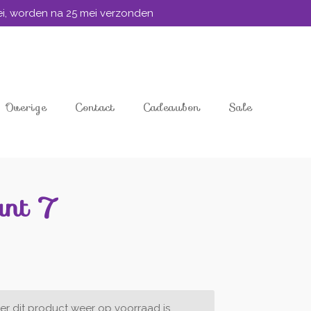
mei, worden na 25 mei verzonden
Overige
Contact
Cadeaubon
Sale
unt 7
r dit product weer op voorraad is.