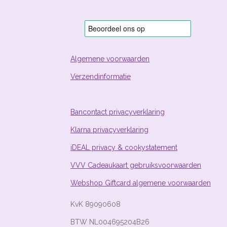
e
e
e
e
3
n
n
n
n
.
8
8
0
5
Algemene voorwaarden
9
Verzendinformatie
7
0
1
4
Bancontact privacyverklaring
9
Klarna privacyverklaring
2
5
iDEAL privacy & cookystatement
4
s
VVV Cadeaukaart gebruiksvoorwaarden
t
Webshop Giftcard algemene voorwaarden
e
r
KvK 89090608
r
e
BTW NL004695204B26