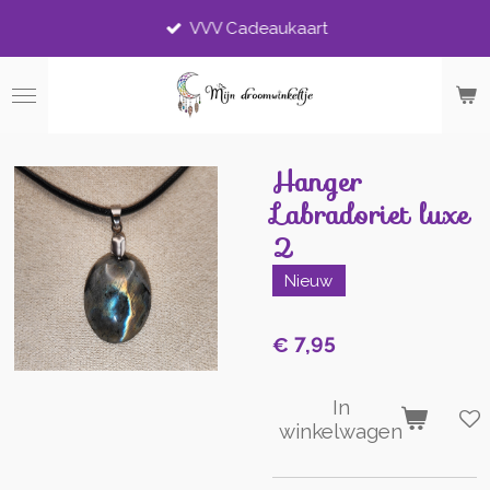
Ga
VVV Cadeaukaart
direct
naar
de
hoofdinhoud
Hanger
Labradoriet luxe
2
Nieuw
€ 7,95
In
winkelwagen