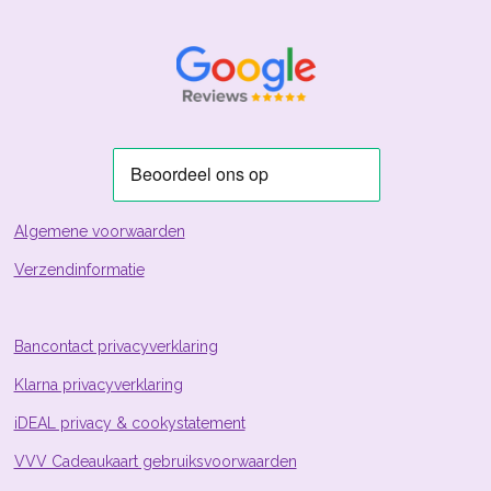
t
t
t
t
t
o
r
m
k
a
m
i
e
e
e
e
e
e
m
n
r
r
r
r
r
n
g
r
r
r
r
:
e
e
e
e
3
n
n
n
n
.
8
8
0
5
Algemene voorwaarden
9
Verzendinformatie
7
0
1
4
Bancontact privacyverklaring
9
Klarna privacyverklaring
2
5
iDEAL privacy & cookystatement
4
s
VVV Cadeaukaart gebruiksvoorwaarden
t