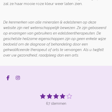
zal z
e
haar mooie roze kleur weer laten zien.
De kenmerken van alle mineralen & edelstenen op deze
website zijn niet wetenschappelijk bewezen. Ze zijn gebaseerd
op ervaringen van gebruikers en edelsteentherapeuten. De
geschetste heilzame eigenschappen zijn op geen enkele wijze
bedoeld om de diagnose of behandeling door een
gekwalificeerde therapeut of arts te vervangen. Als u twijfelt
over uw gezondheid, raadpleeg dan een arts.
F
I
a
n
c
s
e
t
1
2
3
4
5
S
R
b
a
t
s
s
s
s
s
a
o
g
e
67 stemmen
t
t
t
t
t
t
o
r
m
k
a
m
i