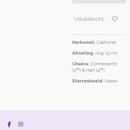
Uitverkocht
Herkomst:
Californië
Afmeting:
ong. 13 cm
Chakra:
Zonnevlecht
de
de
(3
) & Hart (4
)
Sterrenbeeld:
Vissen
F
I