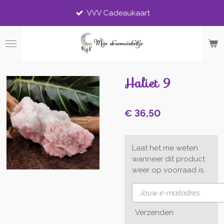
Ga
VVV Cadeaukaart
direct
naar
de
hoofdinhoud
Haliet 9
€ 36,50
Laat het me weten
wanneer dit product
weer op voorraad is.
Verzenden