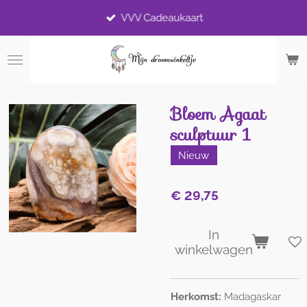
Ga
VVV Cadeaukaart
direct
naar
de
hoofdinhoud
Bloem Agaat
sculptuur 1
Nieuw
€ 29,75
In
winkelwagen
Herkomst:
Madagaskar