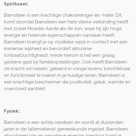
Spiritueel:
Barnsteen is een krachtige chakrareiniger en -heler. Dit
komt doordat Barnsteen een hele sterke verbinding heeft
met zowel Moeder Aarde als de zon, waar hij zijn hoge
energie en helende eigenschappen vandaan heeft.
Barnsteen brengt je op mystieke wijze in contact met een
immense wijsheid en bevordert altruïsme
(onbaatzuchtigheid), mede hierom is het een graag
geziene gast bij familieopstellingen. Ook heeft Barnsteen
de kracht om lessen, geleerd in vorige levens, beschikbaar
en functioneel te maken in je huidige leven. Barnsteen is
een krachtige beschermer die positiviteit, geluk, warmte en
overvloed aantrekt.
Fysiek:
Barnsteen is een echte oersteen en wordt al duizenden
jaren in de (alternatieve) geneeskunde ingezet. Barnsteen
absorbeert pijn en negatieve energie, hierdoor komt je