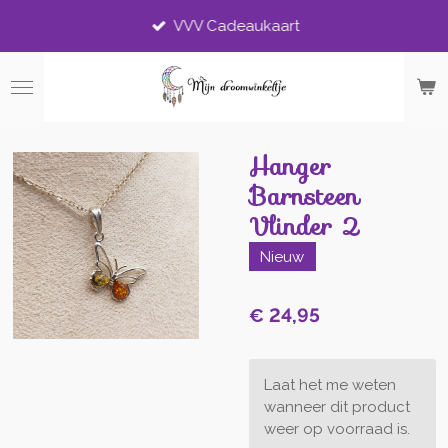
Ga
VVV Cadeaukaart
direct
naar
de
hoofdinhoud
Hanger
Barnsteen
Vlinder 2
Nieuw
€ 24,95
Laat het me weten
wanneer dit product
weer op voorraad is.