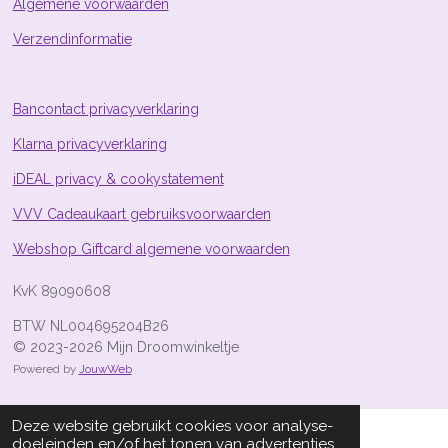
5
Algemene voorwaarden
9
Verzendinformatie
7
0
1
4
Bancontact privacyverklaring
9
Klarna privacyverklaring
2
5
iDEAL privacy & cookystatement
4
s
VVV Cadeaukaart gebruiksvoorwaarden
t
Webshop Giftcard algemene voorwaarden
e
r
KvK 89090608
r
e
BTW NL004695204B26
n
© 2023-2026 Mijn Droomwinkeltje
Powered by
JouwWeb
Deze website gebruikt cookies voor analyse-
doeleinden en/of het tonen van advertenties.