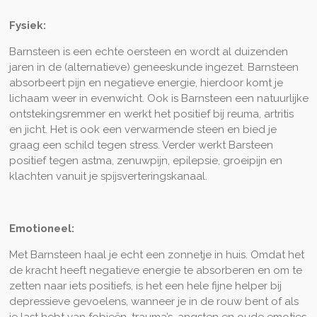
Fysiek:
Barnsteen is een echte oersteen en wordt al duizenden
jaren in de (alternatieve) geneeskunde ingezet. Barnsteen
absorbeert pijn en negatieve energie, hierdoor komt je
lichaam weer in evenwicht. Ook is Barnsteen een natuurlijke
ontstekingsremmer en werkt het positief bij reuma, artritis
en jicht. Het is ook een verwarmende steen en bied je
graag een schild tegen stress. Verder werkt Barsteen
positief tegen astma, zenuwpijn, epilepsie, groeipijn en
klachten vanuit je spijsverteringskanaal.
Emotioneel:
Met Barnsteen haal je echt een zonnetje in huis. Omdat het
de kracht heeft negatieve energie te absorberen en om te
zetten naar iets positiefs, is het een hele fijne helper bij
depressieve gevoelens, wanneer je in de rouw bent of als
je last hebt van fobieën, trauma’s, angsten en oude emoties.