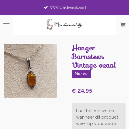
Ga
VVV Cadeaukaart
direct
naar
de
hoofdinhoud
Hanger
Barnsteen
Vintage ovaal
Nieuw
€ 24,95
Laat het me weten
wanneer dit product
weer op voorraad is.