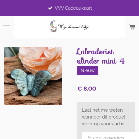
Ga
VVV Cadeaukaart
direct
naar
de
hoofdinhoud
Labradoriet
vlinder mini 4
Nieuw
€ 8,00
Laat het me weten
wanneer dit product
weer op voorraad is.