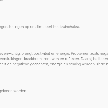
an.
tegenstellingen op en stimuleert het kruinchakra.
evenwichtig, brengt p
os
itiviteit en energie. Problemen zoals neg
verstuikingen, kraakbeen, zenuwen en reflexen. Daarbij is dit e
lmeert en negatieve gedachten, energie en straling worden uit de
pgeladen worden.