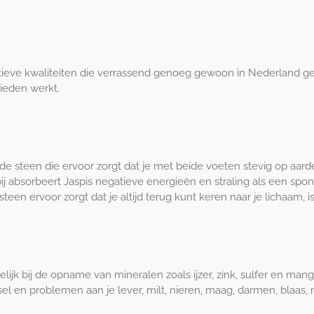
itieve kwaliteiten die verrassend genoeg gewoon in Nederland g
ieden werkt.
 steen die ervoor zorgt dat je met beide voeten stevig op aarde b
 absorbeert Jaspis negatieve energieën en straling als een spo
een ervoor zorgt dat je altijd terug kunt keren naar je lichaam, is
amelijk bij de opname van mineralen zoals ijzer, zink, sulfer en ma
efsel en problemen aan je lever, milt, nieren, maag, darmen, bla