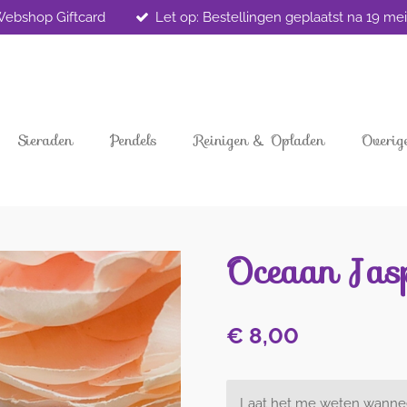
ebshop Giftcard
Let op: Bestellingen geplaatst na 19 m
Sieraden
Pendels
Reinigen & Opladen
Overig
Oceaan Jasp
€ 8,00
Laat het me weten wanneer