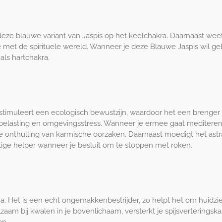
ze blauwe variant van Jaspis op het keelchakra. Daarnaast weet 
je met de spirituele wereld. Wanneer je deze Blauwe Jaspis wil geb
als hartchakra.
timuleert een ecologisch bewustzijn, waardoor het een brenger is 
 belasting en omgevingsstress. Wanneer je ermee gaat mediteren
de onthulling van karmische oorzaken. Daarnaast moedigt het astr
htige helper wanneer je besluit om te stoppen met roken.
. Het is een echt ongemakkenbestrijder, zo helpt het om huidziek
aam bij kwalen in je bovenlichaam, versterkt je spijsverteringsk