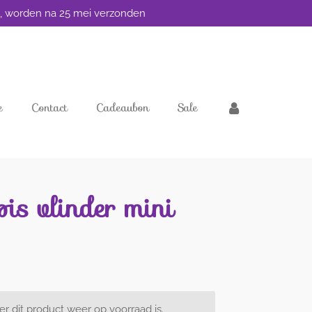
ei, worden na 25 mei verzonden
e
Contact
Cadeaubon
Sale
is vlinder mini
 dit product weer op voorraad is.