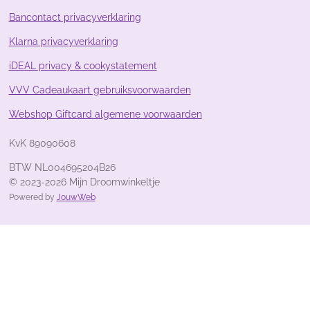
1
4
Bancontact privacyverklaring
9
Klarna privacyverklaring
2
5
iDEAL privacy & cookystatement
4
s
VVV Cadeaukaart gebruiksvoorwaarden
t
Webshop Giftcard algemene voorwaarden
e
r
KvK 89090608
r
e
BTW NL004695204B26
n
© 2023-2026 Mijn Droomwinkeltje
Powered by
JouwWeb