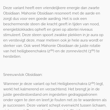
Deze variant heeft een vriendelijkere energie dan zwarte
Obsidiaan. Mahonie Obsidiaan resoneert met de aarde en
zorgt dus voor een goede aarding. Het is ook een
beschermende steen die kracht geeft in tijden van nood,
energieblokkades opheft en groei op allerlei niveaus
stimuleert. Deze steen spoort zwakke plekken in je aura op
en verstevigt deze, maar meteen ook je hele aura wordt er
sterker van. Ook weet Mahonie Obsidiaan de juiste rotatie
de
de
van het heiligbeenchakra (2
) en de zonnevlecht (3
) te
herstellen.
Sneeuwvlok Obsidiaan:
de
Wanneer je deze variant op het Heiligbeenchakra (2
) legt,
werkt het kalmerend en verzachtend. Het brengt je in de
juiste geestestoestand om ingesleten gedragspatronen
onder ogen te zien en leert je fouten net zo te waarderen als
je successen. Deze variant schept evenwicht tussen lichaam,