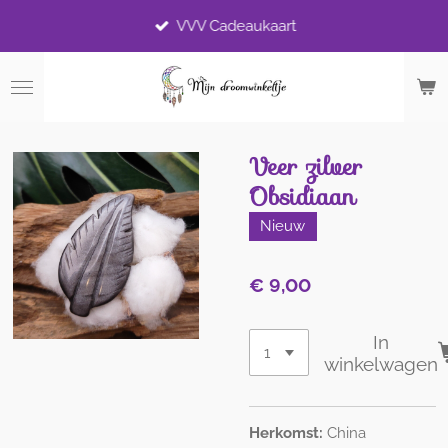
Ga
VVV Cadeaukaart
direct
naar
de
hoofdinhoud
Veer zilver
Obsidiaan
Nieuw
€ 9,00
In
winkelwagen
Herkomst:
China