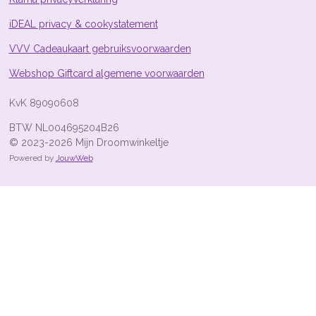
2
5
iDEAL privacy & cookystatement
4
s
VVV Cadeaukaart gebruiksvoorwaarden
t
Webshop Giftcard algemene voorwaarden
e
r
KvK 89090608
r
e
BTW NL004695204B26
n
© 2023-2026 Mijn Droomwinkeltje
Powered by
JouwWeb