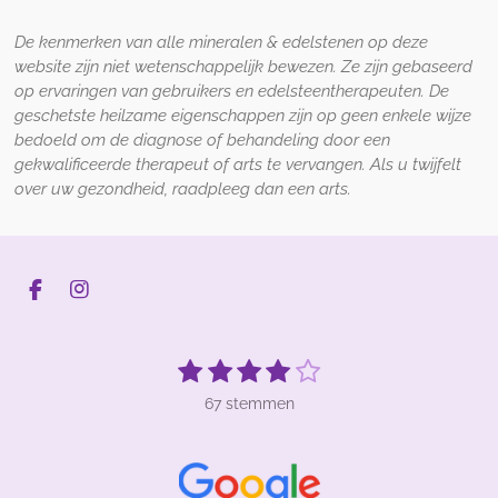
De kenmerken van alle mineralen
&
edelstenen op
deze
website zijn niet wetenschappelijk bewezen
.
Z
e zijn gebaseerd
op ervaringen van gebruikers en edelsteentherapeuten. De
geschetste heilzame eigenschappen zijn op geen enkele wijze
bedoeld om de diagnose of behandeling door een
gekwalificeerde therapeut of arts te vervangen. Als u twijfelt
over uw gezondheid, raadpleeg dan een arts.
F
I
a
n
c
s
e
t
1
2
3
4
5
S
R
b
a
t
s
s
s
s
s
a
o
g
e
67 stemmen
t
t
t
t
t
t
o
r
m
k
a
m
i
e
e
e
e
e
e
m
n
r
r
r
r
r
n
g