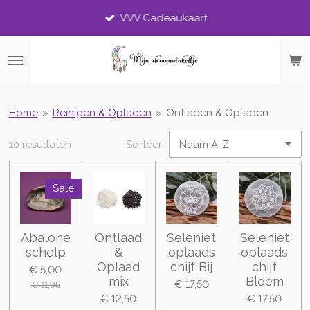
Ga
VVV Cadeaukaart
direct
naar
de
hoofdinhoud
Home
»
Reinigen & Opladen
»
Ontladen & Opladen
10 resultaten
Sorteer:
Sale
Abalone
Ontlaad
Seleniet
Seleniet
schelp
&
oplaads
oplaads
Oplaad
chijf Bij
chijf
€ 5,00
mix
Bloem
€ 17,50
€ 11,95
€ 12,50
€ 17,50