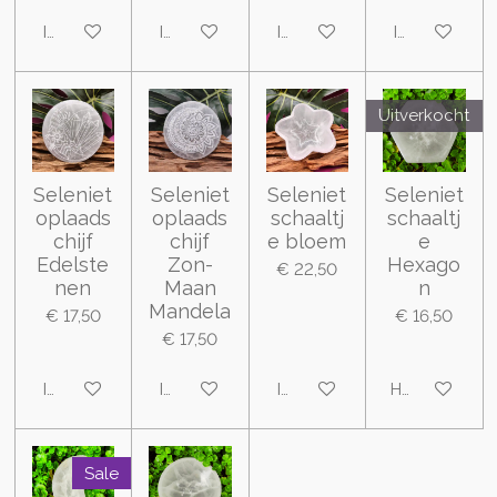
In winkelwagen
In winkelwagen
In winkelwagen
In winkelwa
Uitverkocht
Seleniet
Seleniet
Seleniet
Seleniet
oplaads
oplaads
schaaltj
schaaltj
chijf
chijf
e bloem
e
Edelste
Zon-
Hexago
€ 22,50
nen
Maan
n
Mandela
€ 17,50
€ 16,50
€ 17,50
In winkelwagen
In winkelwagen
In winkelwagen
Houd mij op 
Sale