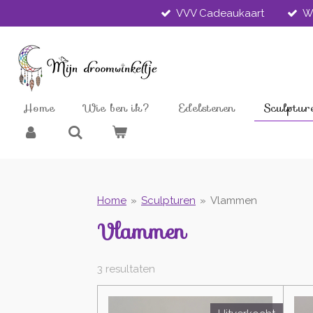
VVV Cadeaukaart
W
Ga
direct
naar
de
hoofdinhoud
Home
Wie ben ik?
Edelstenen
Sculptur
Home
»
Sculpturen
»
Vlammen
Vlammen
3 resultaten