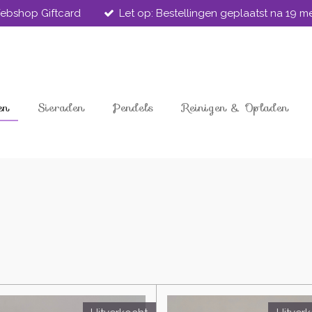
ebshop Giftcard
Let op: Bestellingen geplaatst na 19 
en
Sieraden
Pendels
Reinigen & Opladen