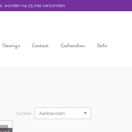
mei, worden na 25 mei verzonden
Overige
Contact
Cadeaubon
Sale
Sorteer: